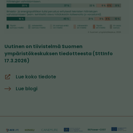
Uutinen on tiivistelmä Suomen
ympäristökeskuksen tiedotteesta (SttInfo
17.3.2026)
Lue koko tiedote
(siirryt
toiseen
Lue blogi
palveluun)