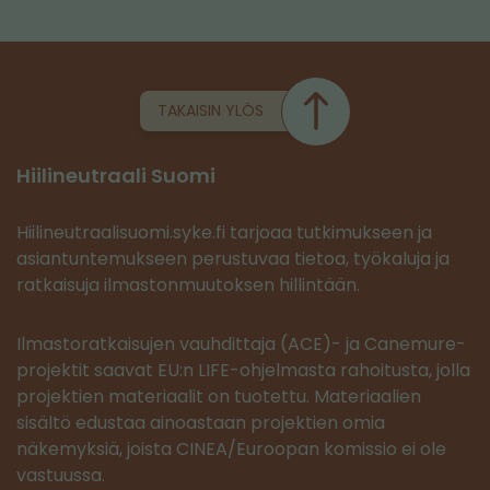
TAKAISIN YLÖS
Hiilineutraali Suomi
Hiilineutraalisuomi.syke.fi tarjoaa tutkimukseen ja
asiantuntemukseen perustuvaa tietoa, työkaluja ja
ratkaisuja ilmastonmuutoksen hillintään.
Ilmastoratkaisujen vauhdittaja (ACE)- ja Canemure-
projektit saavat EU:n LIFE-ohjelmasta rahoitusta, jolla
projektien materiaalit on tuotettu. Materiaalien
sisältö edustaa ainoastaan projektien omia
näkemyksiä, joista CINEA/Euroopan komissio ei ole
vastuussa.