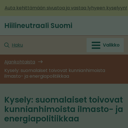
Siirry
Auta kehittämään sivustoa ja vastaa lyhyeen kyselyyn!
sisältöön
Hiilineutraali Suomi
Etusivu
Haku
Valikko
Ajankohtaista
Kysely: suomalaiset toivovat kunnianhimoista
ilmasto- ja energiapolitiikkaa
Kysely: suomalaiset toivovat
kunnianhimoista ilmasto- ja
energiapolitiikkaa