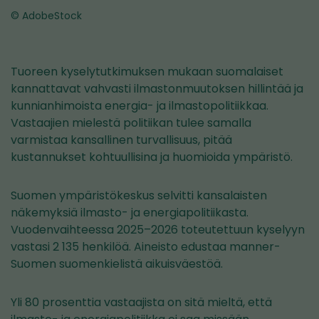
© AdobeStock
Tuoreen kyselytutkimuksen mukaan suomalaiset
kannattavat vahvasti ilmastonmuutoksen hillintää ja
kunnianhimoista energia- ja ilmastopolitiikkaa.
Vastaajien mielestä politiikan tulee samalla
varmistaa kansallinen turvallisuus, pitää
kustannukset kohtuullisina ja huomioida ympäristö.
Suomen ympäristökeskus selvitti kansalaisten
näkemyksiä ilmasto- ja energiapolitiikasta.
Vuodenvaihteessa 2025–2026 toteutettuun kyselyyn
vastasi 2 135 henkilöä. Aineisto edustaa manner-
Suomen suomenkielistä aikuisväestöä.
Yli 80 prosenttia vastaajista on sitä mieltä, että