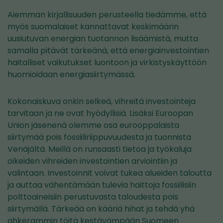
Aiemman kirjallisuuden perusteella tiedämme, että
myös suomalaiset kannattavat keskimäärin
uusiutuvan energian tuotannon lisäämistä, mutta
samalla pitävät tärkeänä, että energiainvestointien
haitalliset vaikutukset luontoon ja virkistyskäyttöön
huomioidaan energiasiirtymässä.
Kokonaiskuva onkin selkeä, vihreitä investointeja
tarvitaan ja ne ovat hyödyllisiä. Lisäksi Euroopan
Union jäsenenä olemme osa eurooppalaista
siirtymää pois fossiiliriippuvuudesta ja tuonnista
Venäjältä. Meillä on runsaasti tietoa ja työkaluja
oikeiden vihreiden investointien arviointiin ja
valintaan. Investoinnit voivat tukea alueiden taloutta
ja auttaa vähentämään tulevia haittoja fossiilisiin
polttoaineisiin perustuvasta taloudesta pois
siirtymällä. Tärkeää on kääriä hihat ja tehdä yhä
ahkerammin töitä kestävämpään Suomeen