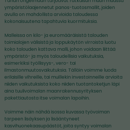
Tähän ongelmaan tarjoavat ratkaisun muun muassa
ympäristölaajennetut panos-tuotosmallit, joiden
avulla on mahdollista arvioida taloudessa
kokonaisuutena tapahtuvia kuormituksia.
Malleissa on kilo- ja euromääräisistä talouden
toimialojen välisistä ja loppukäytön virroista luotu
koko talouden kattava malli, johon voidaan liittää
ympäristö- ja myös taloudellisia vaikutuksia,
esimerkiksi työllisyys-, vero- tai
ilmastonmuutosvaikutuksia. Tällöin voimme luoda
erilaisille vihreille, tai muillekin investoinneille arvioita
niiden vaikutuksista koko niiden tuotantoketjun läpi
aina tuulivoimalan maanrakennusyrityksen
pakettiautosta itse voimalan lapoihin.
Voimme näin nähdä isossa kuvassa työvoiman
tarpeen lisäyksen ja lisääntyneet
kasvihuonekaasupäästöt, joita syntyy voimalan