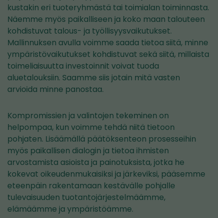
kustakin eri tuoteryhmästä tai toimialan toiminnasta.
Näemme myös paikalliseen ja koko maan talouteen
kohdistuvat talous- ja työllisyysvaikutukset.
Mallinnuksen avulla voimme saada tietoa siitä, minne
ympäristövaikutukset kohdistuvat sekä siitä, millaista
toimeliaisuutta investoinnit voivat tuoda
aluetalouksiin. Saamme siis jotain mitä vasten
arvioida minne panostaa.
Kompromissien ja valintojen tekeminen on
helpompaa, kun voimme tehdä niitä tietoon
pohjaten. Lisäämällä päätöksenteon prosesseihin
myös paikallisen dialogin ja tietoa ihmisten
arvostamista asioista ja painotuksista, jotka he
kokevat oikeudenmukaisiksi ja järkeviksi, pääsemme
eteenpäin rakentamaan kestävälle pohjalle
tulevaisuuden tuotantojärjestelmäämme,
elämäämme ja ympäristöämme.