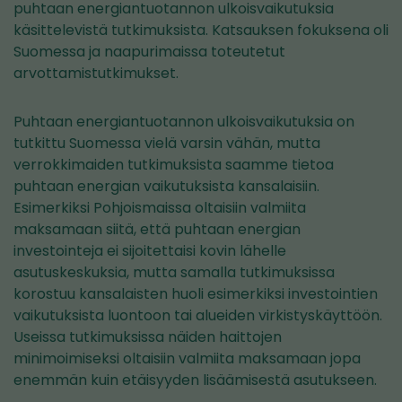
puhtaan energiantuotannon ulkoisvaikutuksia
käsittelevistä tutkimuksista. Katsauksen fokuksena oli
Suomessa ja naapurimaissa toteutetut
arvottamistutkimukset.
Puhtaan energiantuotannon ulkoisvaikutuksia on
tutkittu Suomessa vielä varsin vähän, mutta
verrokkimaiden tutkimuksista saamme tietoa
puhtaan energian vaikutuksista kansalaisiin.
Esimerkiksi Pohjoismaissa oltaisiin valmiita
maksamaan siitä, että puhtaan energian
investointeja ei sijoitettaisi kovin lähelle
asutuskeskuksia, mutta samalla tutkimuksissa
korostuu kansalaisten huoli esimerkiksi investointien
vaikutuksista luontoon tai alueiden virkistyskäyttöön.
Useissa tutkimuksissa näiden haittojen
minimoimiseksi oltaisiin valmiita maksamaan jopa
enemmän kuin etäisyyden lisäämisestä asutukseen.