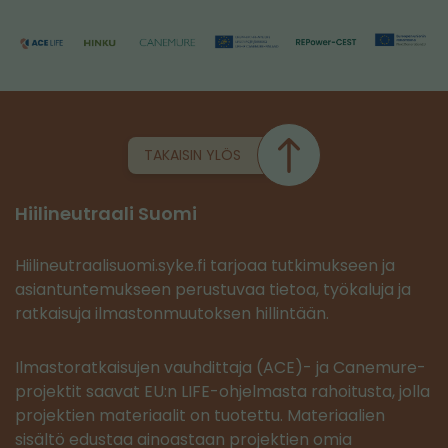
TAKAISIN YLÖS
Hiilineutraali Suomi
Hiilineutraalisuomi.syke.fi tarjoaa tutkimukseen ja
asiantuntemukseen perustuvaa tietoa, työkaluja ja
ratkaisuja ilmastonmuutoksen hillintään.
Ilmastoratkaisujen vauhdittaja (ACE)- ja Canemure-
projektit saavat EU:n LIFE-ohjelmasta rahoitusta, jolla
projektien materiaalit on tuotettu. Materiaalien
sisältö edustaa ainoastaan projektien omia