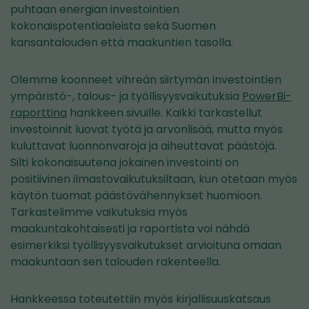
puhtaan energian investointien
kokonaispotentiaaleista sekä Suomen
kansantalouden että maakuntien tasolla.
Olemme koonneet vihreän siirtymän investointien
ympäristö-, talous- ja työllisyysvaikutuksia
PowerBi-
raporttina
hankkeen sivuille. Kaikki tarkastellut
investoinnit luovat työtä ja arvonlisää, mutta myös
kuluttavat luonnonvaroja ja aiheuttavat päästöjä.
Silti kokonaisuutena jokainen investointi on
positiivinen ilmastovaikutuksiltaan, kun otetaan myös
käytön tuomat päästövähennykset huomioon.
Tarkastelimme vaikutuksia myös
maakuntakohtaisesti ja raportista voi nähdä
esimerkiksi työllisyysvaikutukset arvioituna omaan
maakuntaan sen talouden rakenteella.
Hankkeessa toteutettiin myös kirjallisuuskatsaus