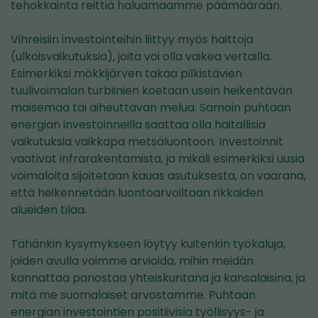
tehokkainta reittiä haluamaamme päämäärään.
Vihreisiin investointeihin liittyy myös haittoja
(ulkoisvaikutuksia), joita voi olla vaikea vertailla.
Esimerkiksi mökkijärven takaa pilkistävien
tuulivoimalan turbiinien koetaan usein heikentävän
maisemaa tai aiheuttavan melua. Samoin puhtaan
energian investoinneilla saattaa olla haitallisia
vaikutuksia vaikkapa metsäluontoon. Investoinnit
vaativat infrarakentamista, ja mikäli esimerkiksi uusia
voimaloita sijoitetaan kauas asutuksesta, on vaarana,
että heikennetään luontoarvoiltaan rikkaiden
alueiden tilaa.
Tähänkin kysymykseen löytyy kuitenkin työkaluja,
joiden avulla voimme arvioida, mihin meidän
kannattaa panostaa yhteiskuntana ja kansalaisina, ja
mitä me suomalaiset arvostamme. Puhtaan
energian investointien positiivisia työllisyys- ja