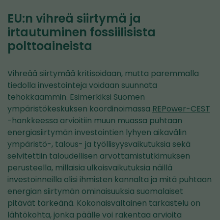
EU:n vihreä siirtymä ja
irtautuminen fossiilisista
polttoaineista
Vihreää siirtymää kritisoidaan, mutta paremmalla
tiedolla investointeja voidaan suunnata
tehokkaammin. Esimerkiksi Suomen
ympäristökeskuksen koordinoimassa
REPower-CEST
-hankkeessa
arvioitiin muun muassa puhtaan
energiasiirtymän investointien lyhyen aikavälin
ympäristö-, talous- ja työllisyysvaikutuksia sekä
selvitettiin taloudellisen arvottamistutkimuksen
perusteella, millaisia ulkoisvaikutuksia näillä
investoinneilla olisi ihmisten kannalta ja mitä puhtaan
energian siirtymän ominaisuuksia suomalaiset
pitävät tärkeänä. Kokonaisvaltainen tarkastelu on
lähtökohta, jonka päälle voi rakentaa arvioita