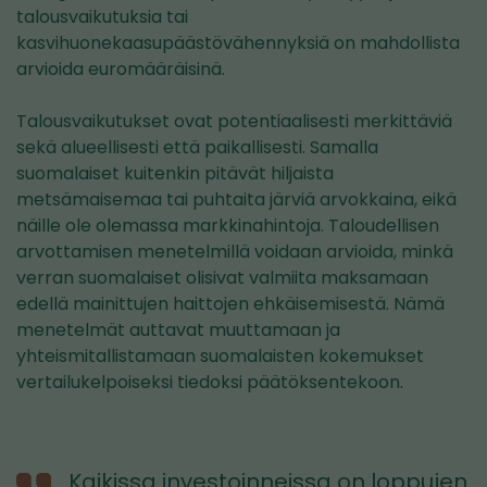
talousvaikutuksia tai
kasvihuonekaasupäästövähennyksiä on mahdollista
arvioida euromääräisinä.
Talousvaikutukset ovat potentiaalisesti merkittäviä
sekä alueellisesti että paikallisesti. Samalla
suomalaiset kuitenkin pitävät hiljaista
metsämaisemaa tai puhtaita järviä arvokkaina, eikä
näille ole olemassa markkinahintoja. Taloudellisen
arvottamisen menetelmillä voidaan arvioida, minkä
verran suomalaiset olisivat valmiita maksamaan
edellä mainittujen haittojen ehkäisemisestä. Nämä
menetelmät auttavat muuttamaan ja
yhteismitallistamaan suomalaisten kokemukset
vertailukelpoiseksi tiedoksi päätöksentekoon.
Kaikissa investoinneissa on loppujen