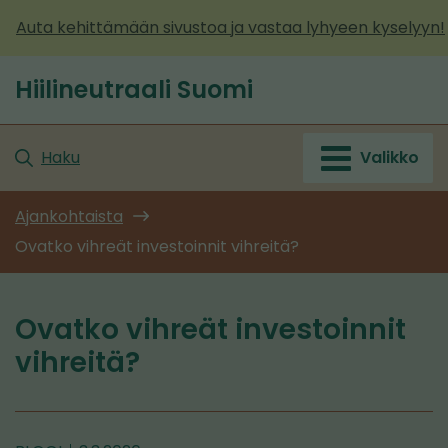
Siirry
Auta kehittämään sivustoa ja vastaa lyhyeen kyselyyn!
sisältöön
Hiilineutraali Suomi
Etusivu
Haku
Valikko
Ajankohtaista
Ovatko vihreät investoinnit vihreitä?
Ovatko vihreät investoinnit
vihreitä?