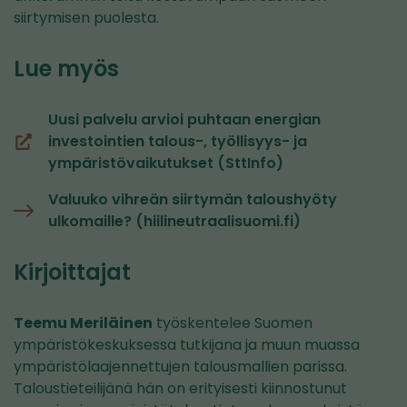
siirtymisen puolesta.
Lue myös
Uusi palvelu arvioi puhtaan energian
investointien talous-, työllisyys- ja
(siirryt
ympäristövaikutukset (SttInfo)
toiseen
palveluun)
Valuuko vihreän siirtymän taloushyöty
ulkomaille? (hiilineutraalisuomi.fi)
Kirjoittajat
Teemu Meriläinen
työskentelee Suomen
ympäristökeskuksessa tutkijana ja muun muassa
ympäristölaajennettujen talousmallien parissa.
Taloustieteilijänä hän on erityisesti kiinnostunut