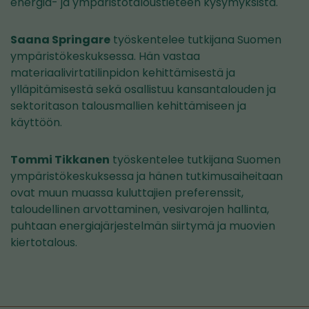
energia- ja ympäristötaloustieteen kysymyksistä.
Saana Springare
työskentelee tutkijana Suomen
ympäristökeskuksessa. Hän vastaa
materiaalivirtatilinpidon kehittämisestä ja
ylläpitämisestä sekä osallistuu kansantalouden ja
sektoritason talousmallien kehittämiseen ja
käyttöön.
Tommi Tikkanen
työskentelee tutkijana Suomen
ympäristökeskuksessa ja hänen tutkimusaiheitaan
ovat muun muassa kuluttajien preferenssit,
taloudellinen arvottaminen, vesivarojen hallinta,
puhtaan energiajärjestelmän siirtymä ja muovien
kiertotalous.