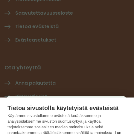
Saavutettavuusseloste
Tietoa evästeistä
Evästeasetukset
Ota yhteyttä
Anna palautetta
Yhteystiedot
Käyttäjäkysely
Tietoa sivustolla käytetyistä evästeistä
Tilaa Hiilineutraali-uutiskirje
×
Käytämme sivustollamme evästeitä kerätäksemme ja
analysoidaksemme sivuston suorituskykyä ja käyttöä,
Hiilineutraalisuomi LinkedInissä
Auta kehittämään sivustoa ja vastaa lyhyeen
tarjotaksemme sosiaalisen median ominaisuuksia sekä
parantaaksemme ja räätälöidäksemme sisältöä ja mainoksia.
Lue