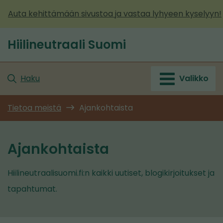
Siirry
Auta kehittämään sivustoa ja vastaa lyhyeen kyselyyn!
sisältöön
Hiilineutraali Suomi
Etusivu
Haku
Valikko
Tietoa meistä
Ajankohtaista
Ajankohtaista
Hiilineutraalisuomi.fi:n kaikki uutiset, blogikirjoitukset ja
tapahtumat.