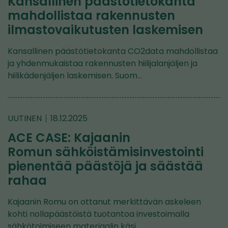
Kansallinen päästötietokanta
mahdollistaa rakennusten
ilmastovaikutusten laskemisen
Kansallinen päästötietokanta CO2data mahdollistaa
ja yhdenmukaistaa rakennusten hiilijalanjäljen ja
hiilikädenjäljen laskemisen. Suom…
UUTINEN
18.12.2025
ACE CASE: Kajaanin
Romun sähköistämisinvestointi
pienentää päästöjä ja säästää
rahaa
Kajaanin Romu on ottanut merkittävän askeleen
kohti nollapäästöistä tuotantoa investoimalla
sähkötoimiseen materiaalin käsi…