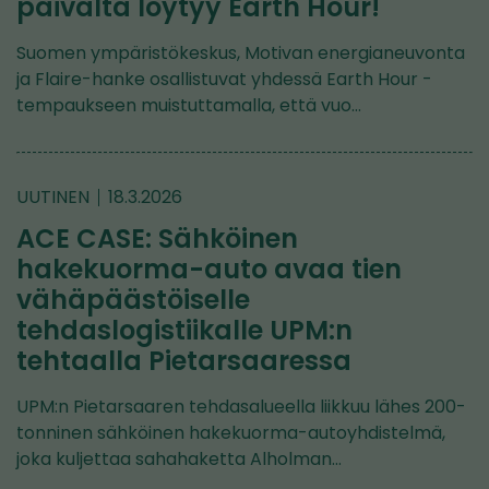
päivältä löytyy Earth Hour!
Suomen ympäristökeskus, Motivan energianeuvonta
ja Flaire-hanke osallistuvat yhdessä Earth Hour -
tempaukseen muistuttamalla, että vuo…
UUTINEN
18.3.2026
ACE CASE: Sähköinen
hakekuorma-auto avaa tien
vähäpäästöiselle
tehdaslogistiikalle UPM:n
tehtaalla Pietarsaaressa
UPM:n Pietarsaaren tehdasalueella liikkuu lähes 200-
tonninen sähköinen hakekuorma-autoyhdistelmä,
joka kuljettaa sahahaketta Alholman…