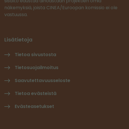
sisältö edustaa ainoastaan projektien omia
näkemyksiä, joista CINEA/Euroopan komissio ei ole
vastuussa.
Lisätietoja
Tietoa sivustosta
Tietosuojailmoitus
Saavutettavuusseloste
Tietoa evästeistä
Evästeasetukset