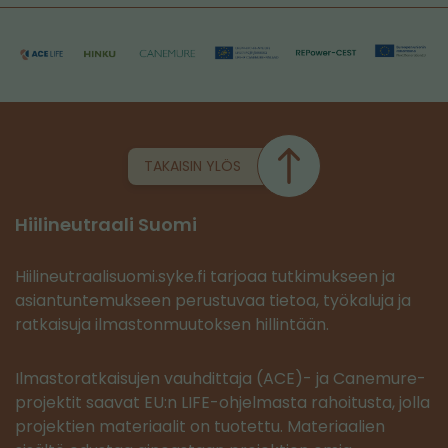
TAKAISIN YLÖS
Hiilineutraali Suomi
Hiilineutraalisuomi.syke.fi tarjoaa tutkimukseen ja
asiantuntemukseen perustuvaa tietoa, työkaluja ja
ratkaisuja ilmastonmuutoksen hillintään.
Ilmastoratkaisujen vauhdittaja (ACE)- ja Canemure-
projektit saavat EU:n LIFE-ohjelmasta rahoitusta, jolla
projektien materiaalit on tuotettu. Materiaalien