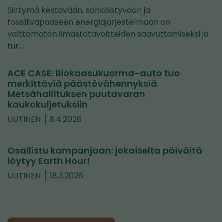
Siirtymä kestävään, sähköistyvään ja
fossiilivapaaseen energiajärjestelmään on
välttämätön ilmastotavoitteiden saavuttamiseksi ja
tur…
ACE CASE: Biokaasukuorma-auto tuo
merkittäviä päästövähennyksiä
Metsähallituksen puutavaran
kaukokuljetuksiin
UUTINEN
8.4.2026
Osallistu kampanjaan: jokaiselta päivältä
löytyy Earth Hour!
UUTINEN
18.3.2026