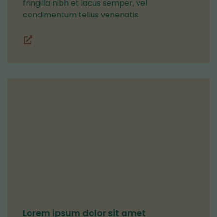
fringilla nibh et lacus semper, vel
condimentum tellus venenatis.
Lohkot
(siirryt
toiseen
palveluun)
Lorem ipsum dolor sit amet