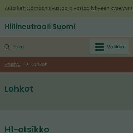
Siirry
Auta kehittämään sivustoa ja vastaa lyhyeen kyselyyn!
sisältöön
Hiilineutraali Suomi
Etusivu
Haku
Valikko
Etusivu
Lohkot
Lohkot
H1-otsikko