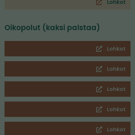
pal
Lohkot
(sii
toi
pal
Oikopolut (kaksi palstaa)
Lohkot
(sii
toi
pal
Lohkot
(sii
toi
pal
Lohkot
(sii
toi
pal
Lohkot
(sii
toi
pal
Lohkot
(sii