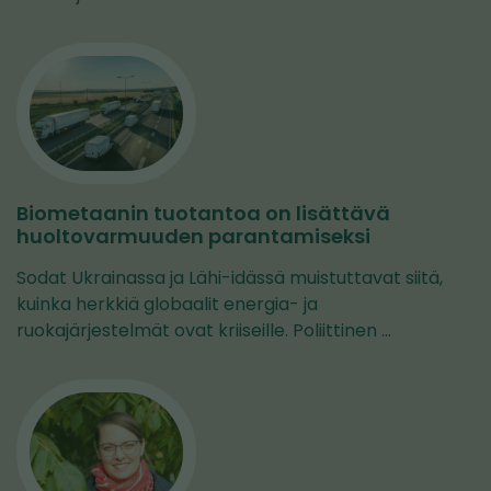
Biometaanin tuotantoa on lisättävä
huoltovarmuuden parantamiseksi
Sodat Ukrainassa ja Lähi-idässä muistuttavat siitä,
kuinka herkkiä globaalit energia- ja
ruokajärjestelmät ovat kriiseille. Poliittinen …