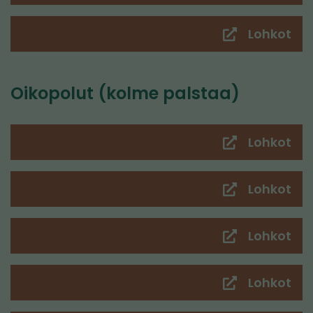
toi
pal
Lohkot
(sii
toi
pal
Oikopolut (kolme palstaa)
Lohkot
(sii
toi
pal
Lohkot
(sii
toi
pal
Lohkot
(sii
toi
pal
Lohkot
(sii
toi