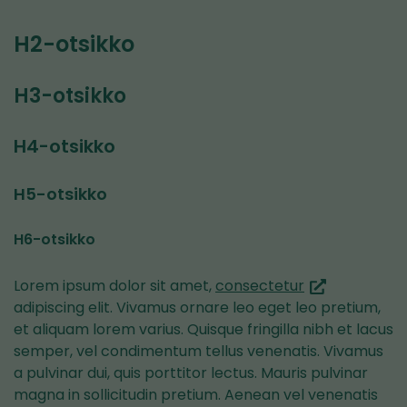
H2-otsikko
H3-otsikko
H4-otsikko
H5-otsikko
H6-otsikko
(siirryt
Lorem ipsum dolor sit amet,
consectetur
toiseen
adipiscing elit. Vivamus ornare leo eget leo pretium,
palveluun)
et aliquam lorem varius. Quisque fringilla nibh et lacus
semper, vel condimentum tellus venenatis. Vivamus
a pulvinar dui, quis porttitor lectus. Mauris pulvinar
magna in sollicitudin pretium. Aenean vel venenatis