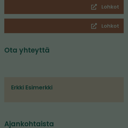
pal
Lohkot
(sii
toi
pal
Lohkot
(sii
toi
pal
Ota yhteyttä
Erkki Esimerkki
Ajankohtaista