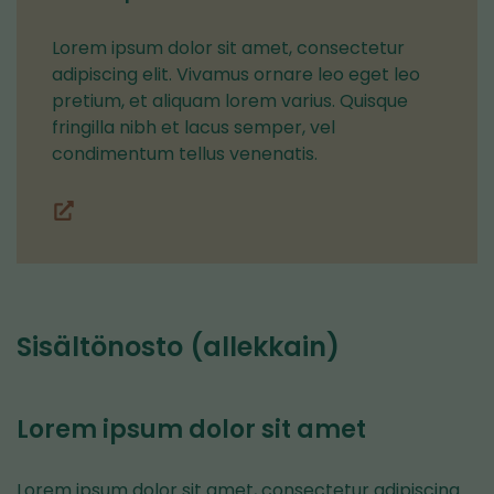
Lorem ipsum dolor sit amet, consectetur
adipiscing elit. Vivamus ornare leo eget leo
pretium, et aliquam lorem varius. Quisque
fringilla nibh et lacus semper, vel
condimentum tellus venenatis.
Lohkot
(siirryt
toiseen
palveluun)
Sisältönosto (allekkain)
Lorem ipsum dolor sit amet
Lorem ipsum dolor sit amet, consectetur adipiscing