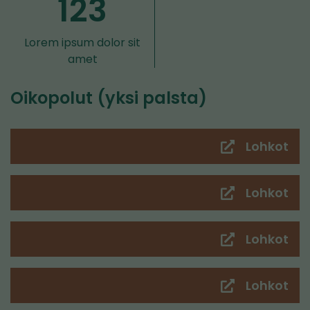
123
Lorem ipsum dolor sit
amet
Oikopolut (yksi palsta)
Lohkot
(sii
toi
pal
Lohkot
(sii
toi
pal
Lohkot
(sii
toi
pal
Lohkot
(sii