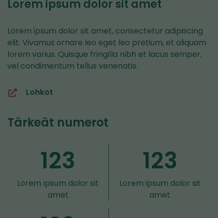
Lorem ipsum dolor sit amet
Lorem ipsum dolor sit amet, consectetur adipiscing
elit. Vivamus ornare leo eget leo pretium, et aliquam
lorem varius. Quisque fringilla nibh et lacus semper,
vel condimentum tellus venenatis.
Lohkot
(siirryt
toiseen
Tärkeät numerot
palveluun)
123
123
Lorem ipsum dolor sit
Lorem ipsum dolor sit
amet
amet