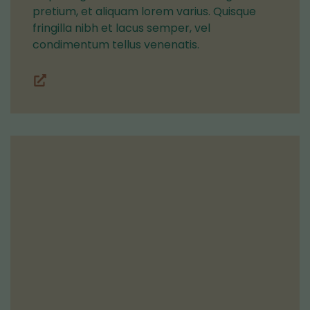
pretium, et aliquam lorem varius. Quisque
fringilla nibh et lacus semper, vel
condimentum tellus venenatis.
Lohkot
(siirryt
toiseen
palveluun)