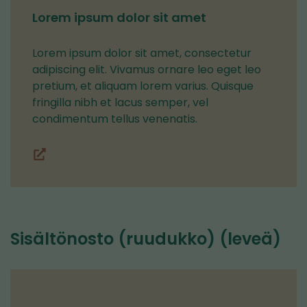
Lorem ipsum dolor sit amet
Lorem ipsum dolor sit amet, consectetur
adipiscing elit. Vivamus ornare leo eget leo
pretium, et aliquam lorem varius. Quisque
fringilla nibh et lacus semper, vel
condimentum tellus venenatis.
Lohkot
(siirryt
toiseen
palveluun)
Sisältönosto (ruudukko) (leveä)