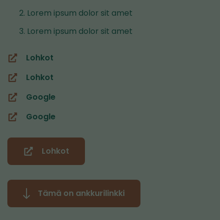
Lorem ipsum dolor sit amet
Lorem ipsum dolor sit amet
Lohkot
(siirryt
toiseen
Lohkot
(avautuu
palveluun)
uuteen
Google
(siirryt
ikkunaan,
toiseen
Google
siirryt
(avautuu
palveluun)
toiseen
uuteen
palveluun)
ikkunaan,
Lohkot
(siirryt
siirryt
toiseen
toiseen
palveluun)
palveluun)
Tämä on ankkurilinkki